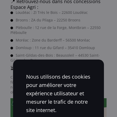
📍 Retrouvez-nous dans nos concessions
Espace Agri :
Loudéac : ZI Très le Bois – 22600 Loudéac
Broons : ZA du Pilaga – 22250 Broons
Pléboulle : 12 rue de la Forge, Montbran – 22550
Pléboulle
Moréac : Zone du Barderff – 56500 Moréac
Domloup : 11 rue du Gifard – 35410 Domloup
Saint-Gildas-des-Bois : Beausoleil – 44530 Saint-
Gildas-des-Bois
⏳ Ne manquez pas cette offre exclusive !
Nous utilisons des cookies
Ces promotions sont valables du 15 janvier au 15
février 2025 dans toutes nos concessions. Contactez-
pour améliorer votre
nous dès maintenant pour passer commande ou
obtenir plus d’informations.
expérience utilisateur et
mesurer le trafic de notre
site internet.