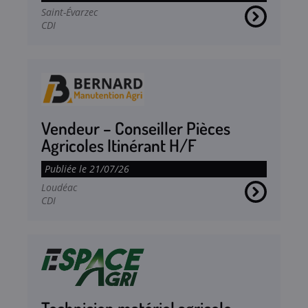
Saint-Évarzec
CDI
Vendeur – Conseiller Pièces
Agricoles Itinérant H/F
Publiée le 21/07/26
Loudéac
CDI
Technicien matériel agricole