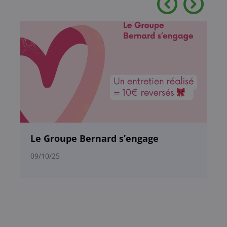
a
Le Groupe Bernard s’engage
O
09/10/25
20