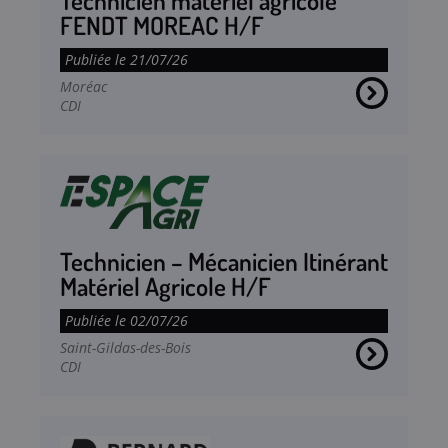
FENDT MOREAC H/F
Publiée le 21/07/26
Moréac
CDI
Technicien – Mécanicien Itinérant
Matériel Agricole H/F
Publiée le 02/07/26
Saint-Gildas-des-Bois
CDI