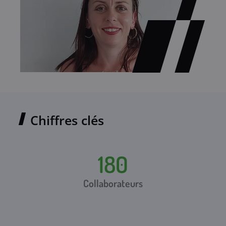
Chiffres clés
180
piques
conc
Collaborateurs
e