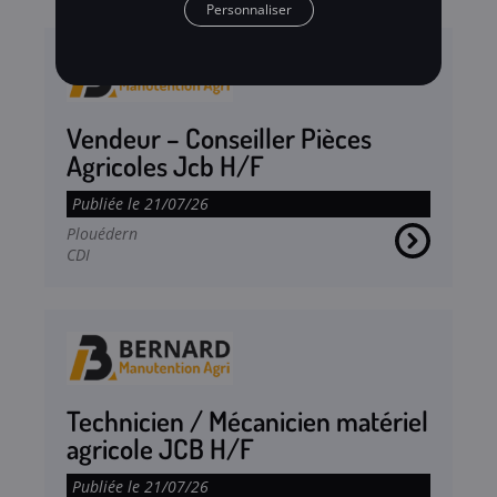
Personnaliser
Magasin
Loudéac
Bernard Agriculture
Pléboulle
Bernard Manutention Agri
Broons
Vendeur – Conseiller Pièces
Saint-Gilles
Agricoles Jcb H/F
Plouédern
Publiée le 21/07/26
Plouédern
Saint-Évarzec
CDI
Moréac
Domloup
Saint-Gildas-des-Bois
Technicien / Mécanicien matériel
agricole JCB H/F
Publiée le 21/07/26