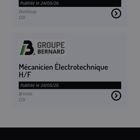
Publiée le 24/05/26
Domloup
CDI
Mécanicien Électrotechnique
H/F
Publiée le 24/05/26
Broons
CDI