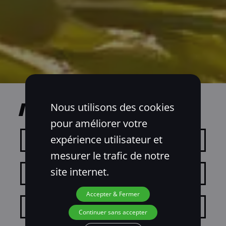
Nous utilisons des cookies
Nos offres d'emploi
pour améliorer votre
expérience utilisateur et
MÉTIER
mesurer le trafic de notre
site internet.
Administratif
ENTITÉ
Atelier
Accepter & Fermer
Groupe Bernard
CONCESSION
Commercial
Continuer sans accepter
Espace Agri